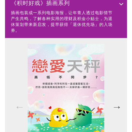
《积时好戏》插画系列
插画包装成一系列电影海报，让年青人透过电影情节
产生共鸣，了解各种实用的理财及积金小贴士，为退
休策划带来新启发，提早获得「退休优先场」的入场
券。