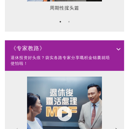
周期性搲头篇
《专家教路》
退休投资好头痕？袋实各路专家分享嘅积金锦囊就唔
使怕啦！