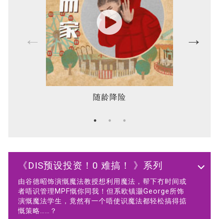
随龄降险
《DIS预设投资！0 难搞！ 》系列
由谷德昭饰演慨魔法教授想利用魔法，帮下冇时间或
者唔识管理MPF慨你同我！但系欧镇灏George所饰
演慨魔法学生，竟然有一个唔使识魔法都轻松搞得掂
慨策略……？