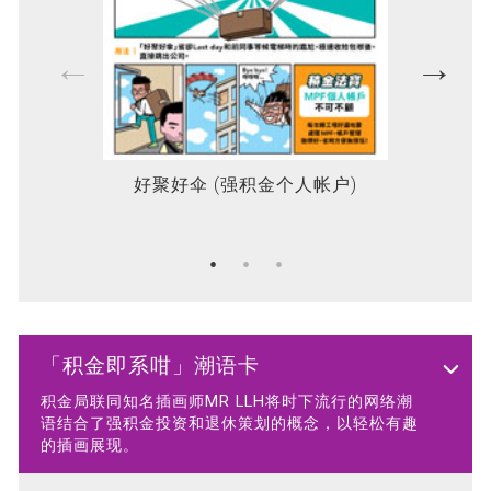
好聚好伞 (强积金个人帐户)
唯
「积金即系咁」潮语卡
积金局联同知名插画师MR LLH将时下流行的网络潮
语结合了强积金投资和退休策划的概念，以轻松有趣
的插画展现。