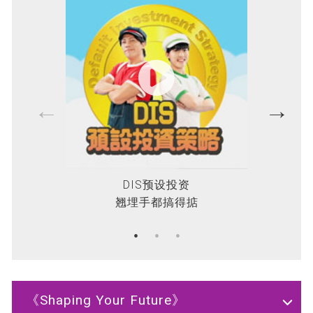
DIS预设投资
翘埋手
翘埋⼿都搞得掂
《Shaping Your Future》