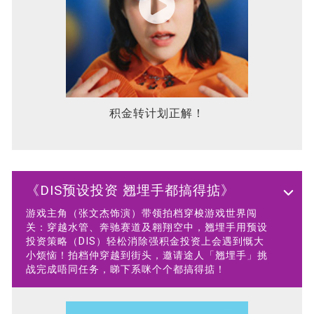
积金转计划正解！
《DIS预设投资 翘埋⼿都搞得掂》
游戏主角（张文杰饰演）带领拍档穿梭游戏世界闯
关：穿越水管、奔驰赛道及翱翔空中，翘埋手用预设
投资策略（DIS）轻松消除强积金投资上会遇到慨大
小烦恼！拍档仲穿越到街头，邀请途人「翘埋手」挑
战完成唔同任务，睇下系咪个个都搞得掂！