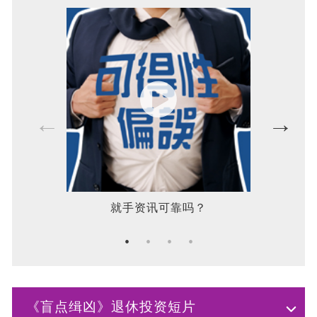
就手资讯可靠吗？
今日收
《盲点缉凶》退休投资短片