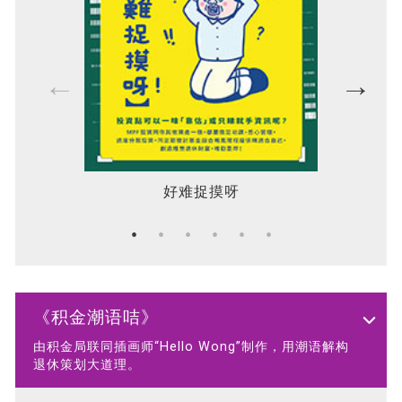
好难捉摸呀
《积金潮语咭》
由积金局联同插画师“Hello Wong”制作，用潮语解构
退休策划大道理。