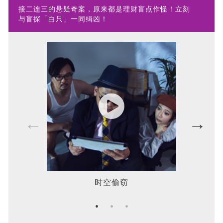
接二连三的悬疑奇案，原来都是理财盲点作怪！立刻
与盲探「白只」一同缉凶！
时空偷窃