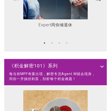
Expert同你倾退休
助你应
《积金解密101》系列
每当有MPF奇案出现，解密专员Agent M就会现身，
同你一齐抽丝剥茧，剖析每个积金难题！