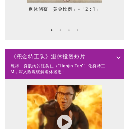
退休储蓄「黄金比例」=「2：1」
1/1
《积金特工队》退休投资短片
练得一身肌肉的陈奂仁（“Hanjin Tan”）化身特工
M，深入险境破解退休迷思！