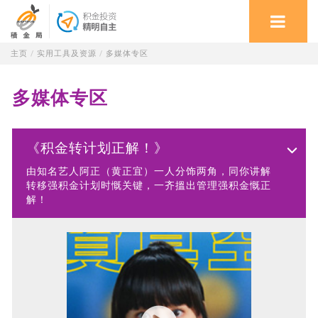
主页
/
实用工具及资源
/
多媒体专区
多媒体专区
《积金转计划正解！》
由知名艺人阿正（黄正宜）一人分饰两角，同你讲解
转移强积金计划时慨关键，一齐搵出管理强积金慨正
解！