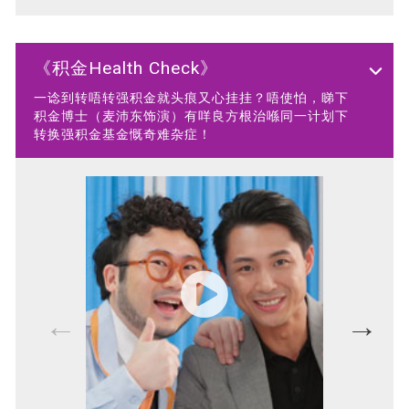
《积金Health Check》
一谂到转唔转强积金就头痕又心挂挂？唔使怕，睇下
积金博士（麦沛东饰演）有咩良方根治喺同一计划下
转换强积金基金慨奇难杂症！