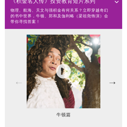
《积金名人传》投资教育短片系列
物理、航海、天文与强积金有何关系？立即穿越奇幻
的书中世界，牛顿、郑和及伽利略（梁祖尧饰演）会
带你寻找答案！
牛顿篇