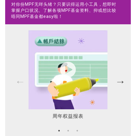
对你份MPF无咩头绪？只要识得运用小工具，想即时
掌握户口状况、了解各项MPF基金资料、抑或想比较
唔同MPF基金都easy啦！
周年权益报表