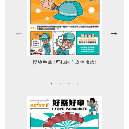
悭钱手掌 (可扣税自愿性供款)
身体检