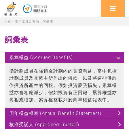
主頁
/
實用工具及資源
/
詞彙表
詞彙表
累算權益 (Accrued Benefits)
指計劃成員在強積金計劃內的實際利益，當中包括
計劃成員及其僱主所作出的供款，以及將這些供款
作投資所產生的回報。假如投資蒙受損失，累算權
益亦會相應減少；假如投資有正回報，累算權益亦
會相應增加。累算權益載列於周年權益報表中。
周年權益報表 (Annual Benefit Statement)
核准受託人 (Approved Trustee)